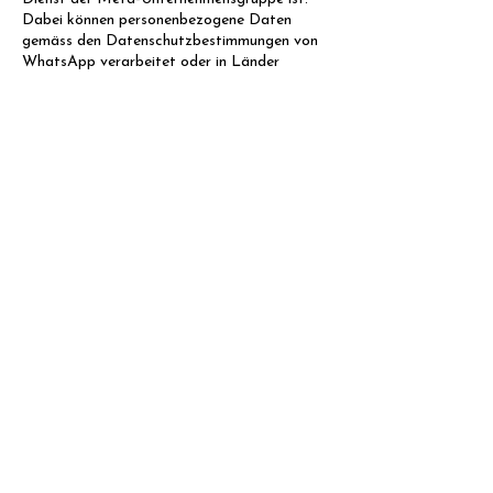
Dabei können personenbezogene Daten
gemäss den Datenschutzbestimmungen von
WhatsApp verarbeitet oder in Länder
ausserhalb der Schweiz übermittelt werden.
Wenn Sie keine Kommunikation über
WhatsApp wünschen, stehen Ihnen
selbstverständlich auch Telefon, E-Mail oder
das Kontaktformular auf unserer Website
zur Verfügung.
Über WhatsApp werden keine medizinischen
Diagnosen erstellt oder Notfälle bearbeitet.
Für dringende gesundheitliche Anliegen
wenden Sie sich bitte an Ihre behandelnde
Ärztin, Ihren behandelnden Arzt oder den
Notfalldienst.
10. Newsletter
Wenn Sie sich für unseren Newsletter
anmelden, verwenden wir Ihre E-Mail-Adresse
ausschliesslich für den Versand von
Informationen über unsere Dienstleistungen,
Angebote oder Neuigkeiten.
Sie können Ihre Einwilligung jederzeit
widerrufen und den Newsletter über den