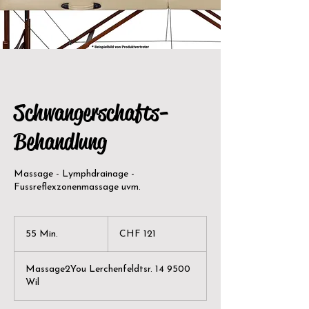
Schwangerschafts-
Behandlung
Massage - Lymphdrainage -
Fussreflexzonenmassage uvm.
121
Schweizer
55 Min.
5
CHF 121
Franken
5
M
Massage2You Lerchenfeldtsr. 14 9500
i
Wil
n
.