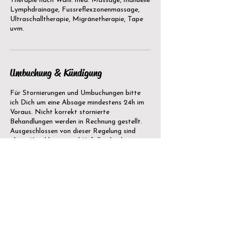
Therapie nach Wahl: med. Massage, manuelle
Lymphdrainage, Fussreflexzonenmassage,
Ultraschalltherapie, Migränetherapie, Tape
uvm.
Umbuchung & Kündigung
Für Stornierungen und Umbuchungen bitte
ich Dich um eine Absage mindestens 24h im
Voraus. Nicht korrekt stornierte
Behandlungen werden in Rechnung gestellt.
Ausgeschlossen von dieser Regelung sind
akute Krankheiten und Unfälle, die die
Behandlung nicht zulassen.
Kontaktangaben
Lerchenfeldstrasse 14, Wil, Switzerland