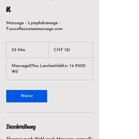
n
Massage - Lymphdrainage -
Fussreflexzonenmassage uvm.
121
Schweizer
55 Min.
5
CHF 121
Franken
5
M
Massage2You Lerchenfeldtsr. 14 9500
i
Wil
n
.
Weiter
Beschreibung